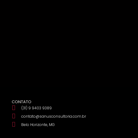
CONTATO
(31) 9 9403 9389
contato@sanusconsultoria.com.br
Belo Horizonte, MG